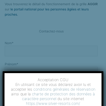
Vous trouverez le détail du fonctionnement de la grille
AGGIR
sur
le portail national pour les personnes âgées et leurs
proches.
Contactez-nous
Nom*
Prénom*
Acceptation CGU
En utilisant ce site vous déclarez avoir lu et
Indicatif*
accepter les
conditions générales de réservation
ainsi que la
charte de protection des données à
caractère personnel
du site internet
https://www.silver-resorts.com/
Téléphone*