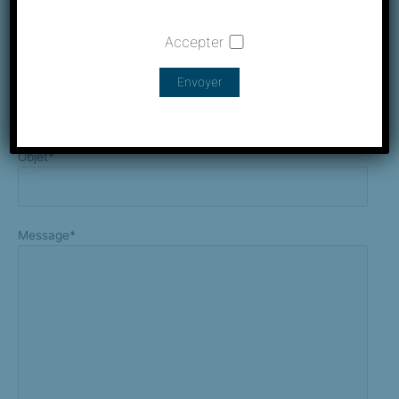
Accepter
E-mail*
Objet*
Message*