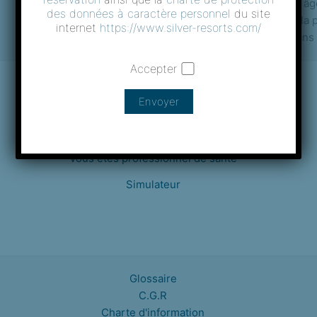
personnes âgé
des données à caractère personnel
du site
Ainsi, nous contribuons à la p
internet
https://www.silver-resorts.com/
cela dans
Accepter
Foire aux questions (FAQ)
Vous êtes un hôtel
Vous êtes professionnel de santé
Simulateur
Glossaire
C.G.R
Charte d'information