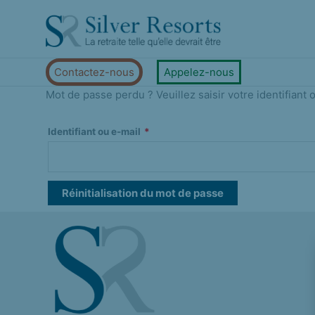
Aller
Obligatoire
au
contenu
Contactez-nous
Appelez-nous
Mot de passe perdu ? Veuillez saisir votre identifiant
Identifiant ou e-mail
*
Réinitialisation du mot de passe