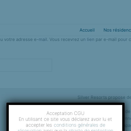
Accueil
Nos résiden
 ou votre adresse e-mail. Vous recevrez un lien par e-mail pour
Silver Resorts propose de
Nous offrons un service de
Acceptation CGU
grâce à une vision in
En utilisant ce site vous déclarez avoir lu et
accepter les
conditions générales de
Notre mission est d'accompagn
réservation
ainsi que la
charte de protection