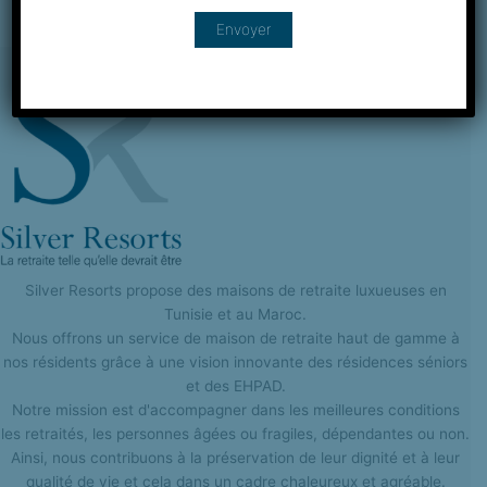
Silver Resorts propose des maisons de retraite luxueuses en
Tunisie et au Maroc.
Nous offrons un service de maison de retraite haut de gamme à
nos résidents grâce à une vision innovante des résidences séniors
et des EHPAD.
Notre mission est d'accompagner dans les meilleures conditions
les retraités, les personnes âgées ou fragiles, dépendantes ou non.
Ainsi, nous contribuons à la préservation de leur dignité et à leur
qualité de vie et cela dans un cadre chaleureux et agréable.