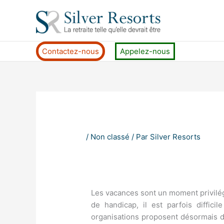
Aller
au
contenu
Contactez-nous
Appelez-nous
/
Non classé
/ Par
Silver Resorts
Les vacances sont un moment privilég
de handicap, il est parfois diffi
organisations proposent désormais de